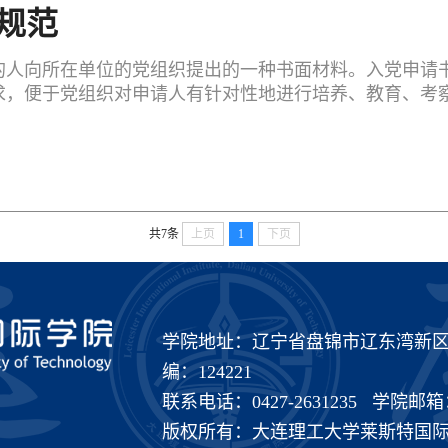
规范
的人向所在单位的党组织提出的一种书面材料。入党申请
求，便于党组织对申请人有针对性地进行培养、教育、考
共7条
上页
1
下页
学院地址：辽宁省盘锦市辽东湾新区
编：124221
联系电话：0427-2631235 学院邮箱：dli_
版权所有：大连理工大学莱斯特国