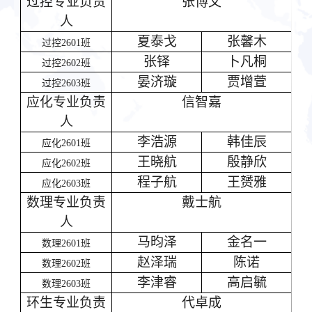
过控
专业负责
张博文
人
夏泰戈
张馨木
过控
2601班
张铎
卜凡桐
过控
2602班
晏济璇
贾增萱
过控
2603班
应化专业负责
信智嘉
人
李浩源
韩佳辰
应化
2601班
王晓航
殷静欣
应化
2602班
程子航
王赟雅
应化
2603班
数理专业负责
戴士航
人
马昀泽
金名一
数理
2601班
赵泽瑞
陈诺
数理
2602班
李津睿
高启毓
数理
2603班
环生
专业负责
代卓成