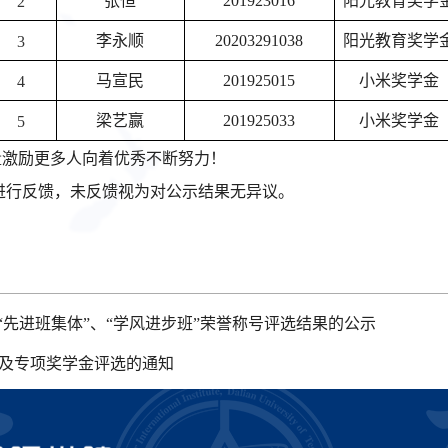
张恒
201923016
阳光教育奖学
2
李永顺
20203291038
阳光教育奖学
3
马宣民
201925015
小米奖学金
4
梁艺赢
201925033
小米奖学金
5
量激励更多人向着优秀不断努力！
0前进行反馈，未反馈视为对公示结果无异议。
”、“先进班集体”、“学风进步班”荣誉称号评选结果的公示
学金及专项奖学金评选的通知