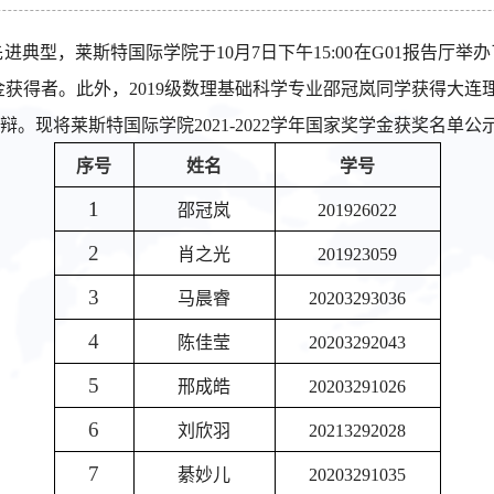
，莱斯特国际学院于10月7日下午15:00在G01报告厅举办了2
金获得者。此外，2019级数理基础科学专业邵冠岚同学获得大连
金答辩。现将莱斯特国际学院2021-2022学年国家奖学金获奖名单公
序号
姓名
学号
1
邵冠岚
2
01926022
2
肖之光
201923059
3
马晨睿
20203293036
4
陈佳莹
20203292043
5
邢成皓
20203291026
6
刘欣羽
20213292028
7
綦妙儿
20203291035