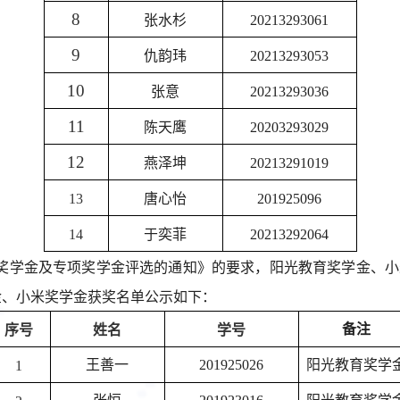
8
张水杉
20213293061
9
仇韵玮
20213293053
1
0
张意
20213293036
1
1
陈天鹰
20203293029
1
2
燕泽坤
20213291019
1
3
唐心怡
201925096
1
4
于奕菲
20213292064
年国家奖学金及专项奖学金评选的通知》的要求，阳光教育奖学金
学金、小米奖学金获奖名单公示如下：
备注
序号
姓名
学号
王善一
201925026
阳光教育奖学
1