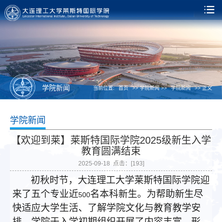
学院新闻
当前位置:
首页
>> 学院新闻 >>
学院新闻
>> 正文
学院新闻
【欢迎到莱】莱斯特国际学院2025级新生入学
教育圆满结束
2025-09-18 点击：[
193
]
初秋时节，大连理工大学莱斯特国际学院迎
来了五个专业近
名本科新生。为帮助新生尽
500
快适应大学生活、了解学院文化与教育教学安
排，学院于入学初期组织开展了内容丰富、形