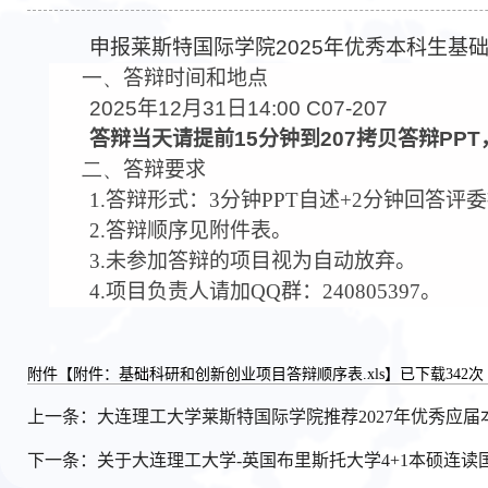
申报莱斯特国际学院
2025
年优秀本科生基
一、
答辩时间和地点
2025
年
12
月
31
日
14:00 C07-207
答辩当天请提前
15
分钟到
207
拷贝答辩
PPT
二、
答辩要求
1.
答辩形式：3分钟PPT自述+2分钟回答
2.
答辩顺序见附件表。
3.
未参加答辩的项目视为自动放弃。
4.
项目负责人请加QQ群：240805397。
附件【
附件：基础科研和创新创业项目答辩顺序表.xls
】已下载
342
次
上一条：
大连理工大学莱斯特国际学院推荐2027年优秀应届
下一条：
关于大连理工大学-英国布里斯托大学4+1本硕连读